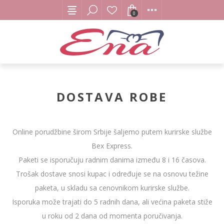
0
DOSTAVA ROBE
Online porudžbine širom Srbije šaljemo putem kurirske službe
Bex Express.
Paketi se isporučuju radnim danima između 8 i 16 časova.
Trošak dostave snosi kupac i određuje se na osnovu težine
paketa, u skladu sa cenovnikom kurirske službe.
Isporuka može trajati do 5 radnih dana, ali većina paketa stiže
u roku od 2 dana od momenta poručivanja.