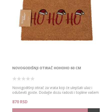
NOVOGODIŠNJI OTIRAČ HOHOHO 60 CM
Novogodišnji otirač za vrata koji će ulepšati ulaz i
oduševiti goste. Dodajte dozu radosti i topline vašem
domu uz ovaj neodoljivi detalj.
870 RSD