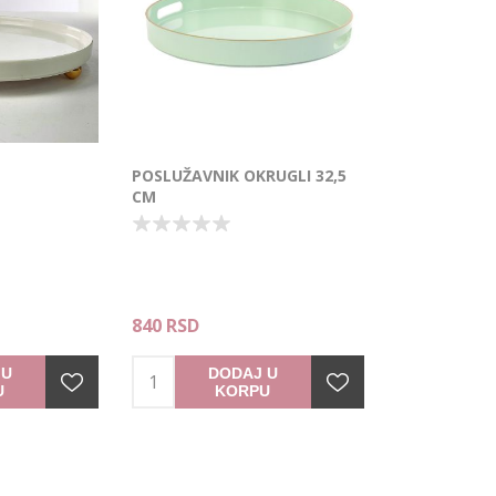
POSLUŽAVNIK OKRUGLI 32,5
CM
840 RSD
 U
DODAJ U
U
KORPU