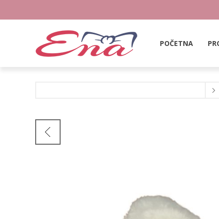
POČETNA
PR