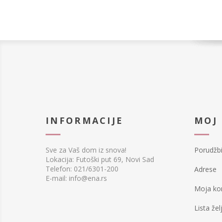
INFORMACIJE
MOJ
Sve za Vaš dom iz snova!
Porudžb
Lokacija: Futoški put 69, Novi Sad
Telefon: 021/6301-200
Adrese
E-mail: info@ena.rs
Moja ko
Lista žel