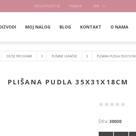
REGISTRUJTE SE
PRIJAVA
SRB
OIZVODI
MOJ NALOG
BLOG
KONTAKT
O NAMA
DEČIJI PROGRAM
PLIŠANE IGRAČKE
PLIŠANA PUDLA 35X31X1
PLIŠANA PUDLA 35X31X18CM
Šifra:
30030