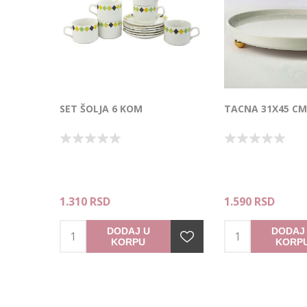
SET ŠOLJA 6 KOM
TACNA 31X45 CM
1.310 RSD
1.590 RSD
DODAJ U
DODAJ
KORPU
KORP