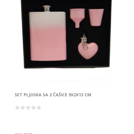
SET PLJOSKA SA 2 ČAŠICE 9X2X13 CM