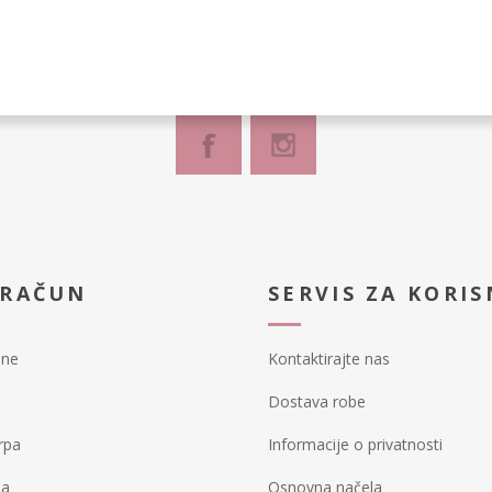
 RAČUN
SERVIS ZA KORIS
ine
Kontaktirajte nas
Dostava robe
rpa
Informacije o privatnosti
ja
Osnovna načela