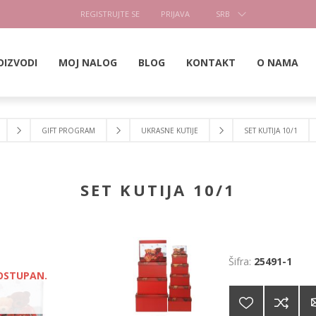
REGISTRUJTE SE
PRIJAVA
SRB
OIZVODI
MOJ NALOG
BLOG
KONTAKT
O NAMA
GIFT PROGRAM
UKRASNE KUTIJE
SET KUTIJA 10/1
SET KUTIJA 10/1
Šifra:
25491-1
DOSTUPAN.