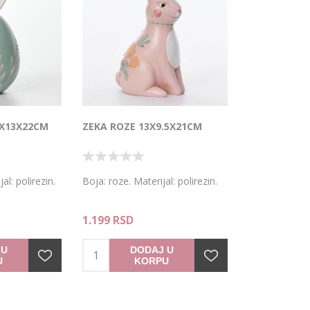
3X13X22CM
ZEKA ROZE 13X9.5X21CM
al: polirezin.
Boja: roze. Materijal: polirezin.
1.199 RSD
 U
DODAJ U
U
KORPU