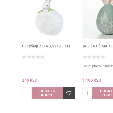
USKRŠNJI ZEKA 7,5X12,5 CM
JAJE SA UŠIMA 1
Boja: plavo. Materij
240 RSD
1.100 RSD
DODAJ U
DODAJ
KORPU
KORP