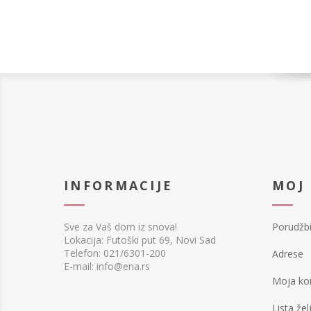
INFORMACIJE
MOJ
Sve za Vaš dom iz snova!
Porudžb
Lokacija: Futoški put 69, Novi Sad
Telefon: 021/6301-200
Adrese
E-mail: info@ena.rs
Moja ko
Lista žel