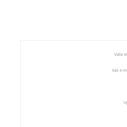
Vaše i
Vaš e-m
U