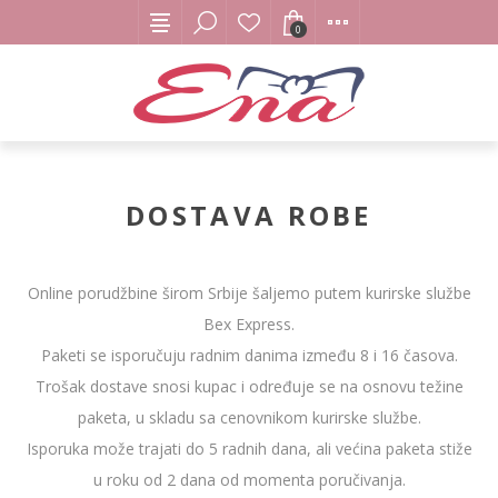
0
DOSTAVA ROBE
Online porudžbine širom Srbije šaljemo putem kurirske službe
Bex Express.
Paketi se isporučuju radnim danima između 8 i 16 časova.
Trošak dostave snosi kupac i određuje se na osnovu težine
paketa, u skladu sa cenovnikom kurirske službe.
Isporuka može trajati do 5 radnih dana, ali većina paketa stiže
u roku od 2 dana od momenta poručivanja.