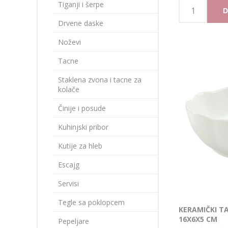
Tiganji i šerpe
D
Drvene daske
Noževi
Tacne
Staklena zvona i tacne za
kolače
Činije i posude
Kuhinjski pribor
Kutije za hleb
Escajg
Servisi
Tegle sa poklopcem
KERAMIČKI TA
16X6X5 CM
Pepeljare