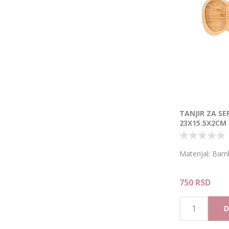
TANJIR ZA SE
23X15.5X2CM
Materijal: Ba
750 RSD
D