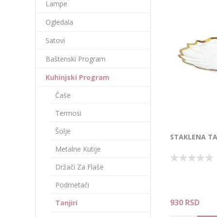
Lampe
Ogledala
Satovi
Baštenski Program
Kuhinjski Program
Čaše
Termosi
Šolje
STAKLENA T
Metalne Kutije
Držači Za Flaše
Podmetači
930 RSD
Tanjiri