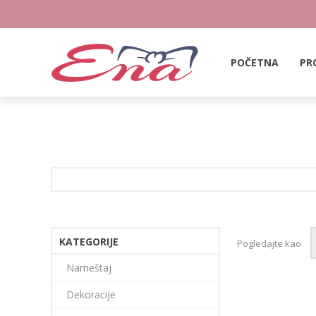
POČETNA
PR
KATEGORIJE
Pogledajte kao
Nameštaj
Dekoracije