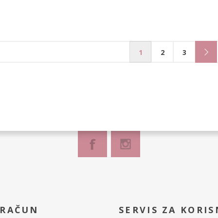
1
2
3
 RAČUN
SERVIS ZA KORIS