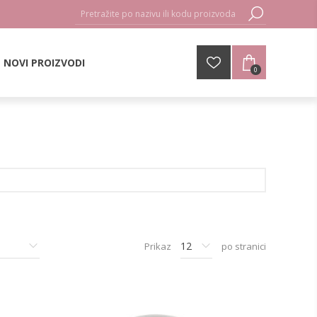
NOVI PROIZVODI
0
Prikaz
po stranici