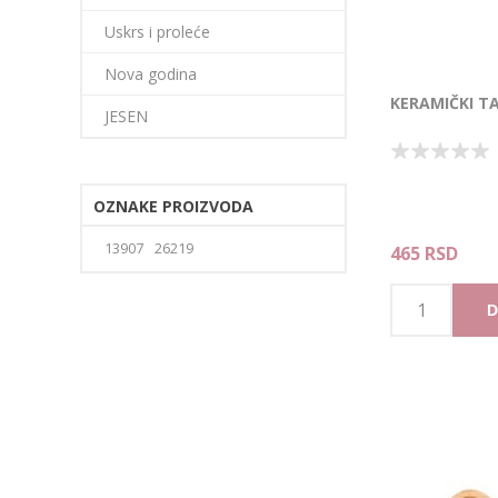
Uskrs i proleće
Nova godina
KERAMIČKI TA
JESEN
OZNAKE PROIZVODA
13907
26219
465 RSD
D