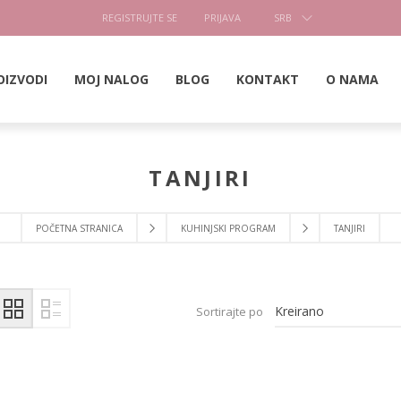
REGISTRUJTE SE
PRIJAVA
SRB
OIZVODI
MOJ NALOG
BLOG
KONTAKT
O NAMA
TANJIRI
POČETNA STRANICA
KUHINJSKI PROGRAM
TANJIRI
Sortirajte po