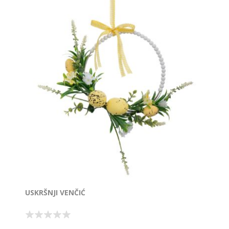
USKRŠNJI VENČIĆ