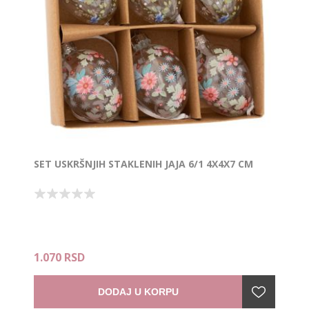
SET USKRŠNJIH STAKLENIH JAJA 6/1 4X4X7 CM
1.070 RSD
DODAJ U KORPU