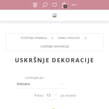
0
POČETNA STRANICA
USKRS I PROLEĆE
USKRŠNJE DEKORACIJE
USKRŠNJE DEKORACIJE
Sortirajte po
Prikaz
po stranici