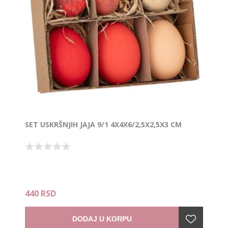
SET USKRŠNJIH JAJA 9/1 4X4X6/2,5X2,5X3 CM
440 RSD
DODAJ U KORPU