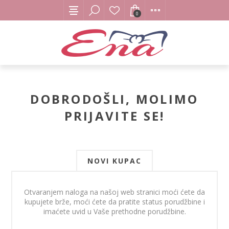
0
DOBRODOŠLI, MOLIMO
PRIJAVITE SE!
NOVI KUPAC
Otvaranjem naloga na našoj web stranici moći ćete da
kupujete brže, moći ćete da pratite status porudžbine i
imaćete uvid u Vaše prethodne porudžbine.