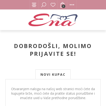
0
DOBRODOŠLI, MOLIMO
PRIJAVITE SE!
NOVI KUPAC
Otvaranjem naloga na našoj web stranici moći ćete da
kupujete brže, moći ćete da pratite status porudžbine i
imaćete uvid u Vaše prethodne porudžbine.